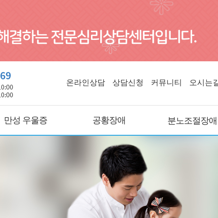
온라인상담
상담신청
커뮤니티
오시는
만성 우울증
공황장애
분노조절장애