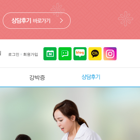
길
로그인
회원가입
강박증