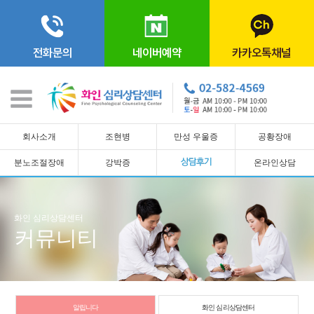
전화문의
네이버예약
카카오톡채널
회사소개
조현병
만성 우울증
공황장애
분노조절장애
강박증
온라인상담
화인 심리상담센터
커뮤니티
알립니다
화인 심리상담센터