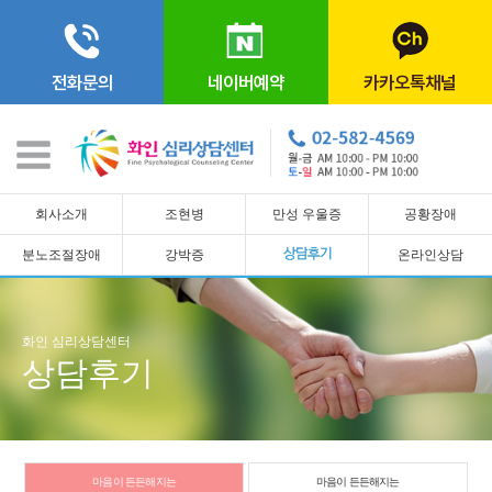
전화문의
네이버예약
카카오톡채널
회사소개
조현병
만성 우울증
공황장애
분노조절장애
강박증
온라인상담
화인 심리상담센터
상담후기
마음이 든든해지는
마음이 든든해지는