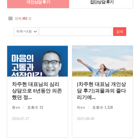
개인상담 후기
집단상담 후기
전체
192
건
차주현 대표님의 심리
[차주현 대표님 개인상
상담으로 8년동안 의존
담 후기]괴물과의 줄다
했던 정...
리기에...
유○○
ㅣ
조회수 33
이○○
ㅣ
조회수 1,328
2026-07-27
2025-08-09